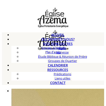
ACCUEIL
QUI SOMMES-NOUS?
NOS RENCONTRES
Culte
Nouveau à l’église?
Jeunesse
Plan d’accès
Étude Biblique & Réunion de Prière
Groupes de Quartier
CALENDRIER
RESSOURCES
Prédications
Liens utiles
CONTACT